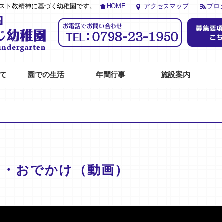
リスト教精神に基づく幼稚園です。
HOME
｜
アクセスマップ
｜
ブロ
て
園での生活
年間行事
施設案内
ん・おでかけ（動画）