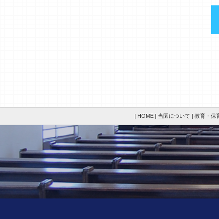
| HOME |
当園について |
教育・保育