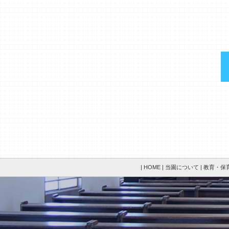
| HOME |
当園について |
教育・保育