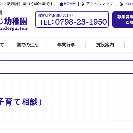
リスト教精神に基づく幼稚園です。
HOME
｜
アクセスマップ
｜
ブロ
て
園での生活
年間行事
施設案内
子育て相談）