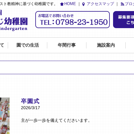
リスト教精神に基づく幼稚園です。
HOME
｜
アクセスマップ
｜
ブロ
て
園での生活
年間行事
施設案内
卒園式
2026/3/17
主が一歩一歩を備えてくださいます。