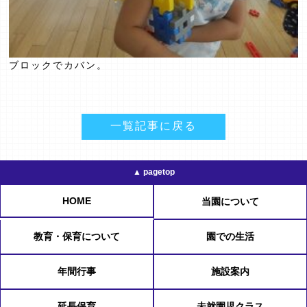
ブロックでカバン。
一覧記事に戻る
▲ pagetop
HOME
当園について
教育・保育について
園での生活
年間行事
施設案内
延長保育
未就園児クラス