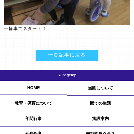
一輪車でスタート！
一覧記事に戻る
▲ pagetop
HOME
当園について
教育・保育について
園での生活
年間行事
施設案内
延長保育
未就園児クラス