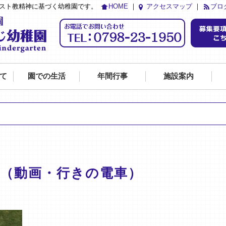
リスト教精神に基づく幼稚園です。
HOME
｜
アクセスマップ
｜
ブロ
て
園での生活
年間行事
施設案内
（動画・行きの電車）