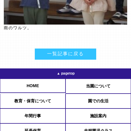
雨のワルツ。
一覧記事に戻る
▲ pagetop
HOME
当園について
教育・保育について
園での生活
年間行事
施設案内
延長保育
未就園児クラス